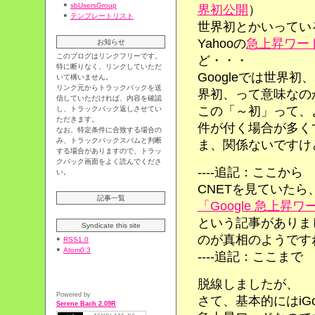
sbUsersGroup
界初公開
）
テンプレートリスト
世界初とかいってい
Yahooの
急上昇ワー
お知らせ
このブログはリンクフリーです。
ど・・・
特に断りなく、リンクしていただ
Googleでは世界
いて構いません。
リンク元からトラックバックを送
界初、って意味なの
信していただければ、内容を確認
この「～初」って、
し、トラックバック返しさせてい
ただきます。
件が付く場合が多く
なお、特定条件に合致する場合の
み、トラックバックスパムと判断
ま、関係ないですけ
する場合がありますので、トラッ
クバック画面をよく読んでくださ
----追記：ここから
い。
CNETを見ていたら
記事一覧
「Google 急上昇
という記事がありま
Syndicate this site
のが真相のようです
RSS1.0
Atom0.3
----追記：ここまで
脱線しましたが、
Powered by
さて、基本的にはiGo
Serene Bach 2.09R