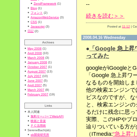
--
ZendFramework
(1)
Blog
(1)
フォント
(2)
続きを読む＞＞
AmazonWebService
(3)
CSS
(1)
Javascript
(3)
Posted at
11:12
| Ca
日記
(2)
2008.04.16 Wednesday
Archives
●
「Google 急
May 2008
(1)
April 2008
(10)
ってみた
March 2008
(3)
January 2008
(1)
googleがiGoogl
October 2007
(1)
August 2007
(13)
「Google 急上昇ワ
July 2007
(10)
June 2007
(5)
なるものを開始しま
April 2007
(5)
他の検索エンジンで
March 2007
(9)
February 2007
(19)
ビスなのですが、なぜ
と、検索エンジンの
Links
るだけに残念に思っ
本人関連
無料サーバーでWebAPI
実際、このHPやブロ
映画と音楽
辿りついている方が
ＰＣ活用術
SereneBach(sb)
（ITmedia:
“急上昇
sb開発研究所