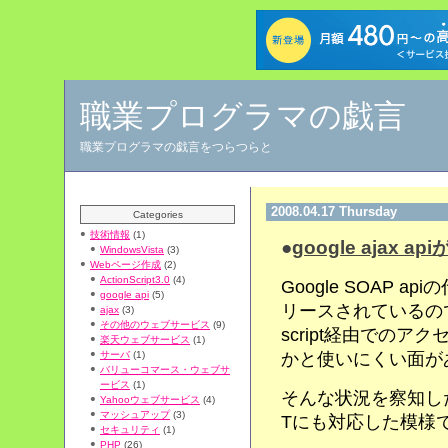
職業プログラマの戯言
職業プログラマの戯言をつらつらと
2008.04.17 Thursday
Categories
技術情報
(1)
●
google ajax a
WindowsVista
(3)
Webページ作成
(2)
ActionScript3.0
(4)
Google SOAP api
google api
(5)
リースされているので
ajax
(3)
その他のウェブサービス
(9)
script経由での
楽天ウェブサービス
(1)
かと使いにくい面が
サーバ
(1)
バリューコマース・ウェブサ
ービス
(1)
そんな状況を察知したのか、
Yahooウェブサービス
(4)
マッシュアップ
(3)
Tにも対応した模様
セキュリティ
(1)
PHP
(26)