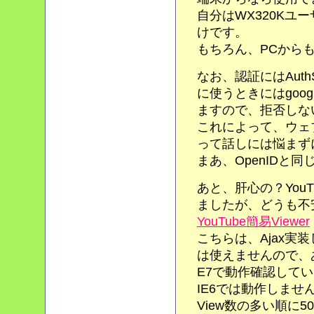
自分はWX320Kユ
けです。
もちろん、PCから
なお、認証にはAut
に使うときにはgoo
ますので、拒否しな
これによって、ウェ
って話しには悩まず
まあ、OpenIDと
あと、肝心の？You
ましたが、どうも不
YouTube簡易Viewer
こちらは、Ajax実
は使えませんので、あしか
E7で動作確認して
IE6では動作しませ
View数の多い順に